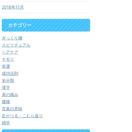
2016年11月
カテゴリー
ぎっくり腰
スピリチュアル
ヘアケア
ヤモリ
幸運
成功法則
未分類
漢字
肩の痛み
腰痛
言葉の意味
足がつる・こむら返り
雑学