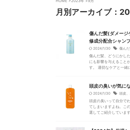
HOME
>
2023年
>
9月
月別アーカイブ：20
傷んだ髪(ダメージ
修成分配合シャンプ
2024/1/30
傷んだ
傷んだ髪、どうにかした
にも影響を与えることが
す。 適切なケアと一緒に
頭皮の臭いが気にな
2024/1/30
頭皮、
頭皮の臭いって自分で
てしまいますよね。こ
選してご紹介しています。